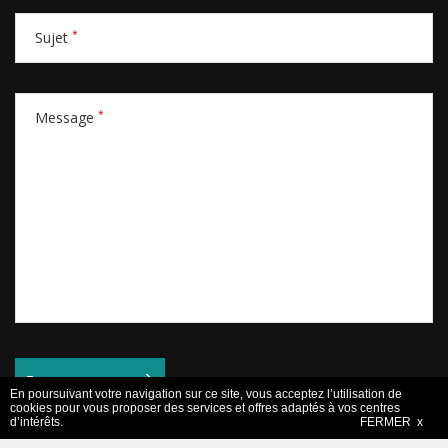
*
Sujet
*
Message
En poursuivant votre navigation sur ce site, vous acceptez l’utilisation de
cookies pour vous proposer des services et offres adaptés à vos centres
d’intérêts.
FERMER x